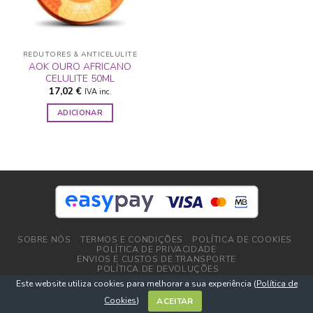
REDUTORES & ANTICELULITE
AOK OURO AFRICANO
CELULITE 50ML
17,02
€
IVA inc.
ADICIONAR
SOBRE NÓS
TERMOS E CONDIÇÕES
POLÍTICA DE COOKIES
POLÍTICA DE PRIVACIDADE
ENVIOS E CUSTOS DE TRANSPORTE
POLÍTICA DE DEVOLUÇÕES
Este website utiliza cookies para melhorar a sua experiência (
Política de
Copyright 2026 ©
DPlushop.pt
Cookies
)
ACEITAR