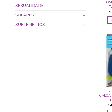
COM 
SEXUALIDADE
T
5
SOLARES
SUPLEMENTOS
C
CALCA
T
1