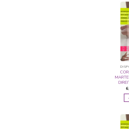
DISP
COR
MARTE
DIRE
6