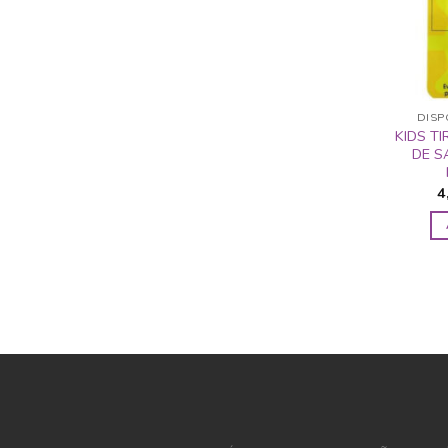
DISP
KIDS T
DE S
4