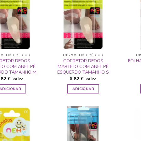
ADICIONAR
ADICIONAR
A LISTA DE
A LISTA DE
DESEJOS
DESEJOS
OSITIVO MÉDICO
DISPOSITIVO MÉDICO
DI
RETOR DEDOS
CORRETOR DEDOS
FOLHA
LO COM ANEL PÉ
MARTELO COM ANEL PÉ
RDO TAMANHO M
ESQUERDO TAMANHO S
,82
€
6,82
€
IVA inc.
IVA inc.
ADICIONAR
ADICIONAR
ADICIONAR
ADICIONAR
A LISTA DE
A LISTA DE