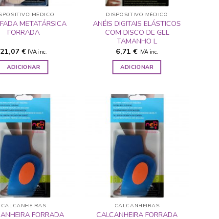
SPOSITIVO MÉDICO
DISPOSITIVO MÉDICO
FADA METATÁRSICA
ANÉIS DIGITAIS ELÁSTICOS
FORRADA
COM DISCO DE GEL
TAMANHO L
21,07
€
6,71
€
IVA inc.
IVA inc.
ADICIONAR
ADICIONAR
ADICIONAR
ADICIONAR
A LISTA DE
A LISTA DE
DESEJOS
DESEJOS
CALCANHEIRAS
CALCANHEIRAS
CANHEIRA FORRADA
CALCANHEIRA FORRADA