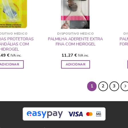
DESEJOS
DESEJOS
OSITIVO MÉDICO
DISPOSITIVO MÉDICO
DI
IRAS PROTETORAS
PALMILHA ADERENTE EXTRA
PAL
ANDÁLIAS COM
FINA COM HIDROGEL
FOR
HIDROGEL
,49
€
11,27
€
IVA inc.
IVA inc.
ADICIONAR
ADICIONAR
1
2
3