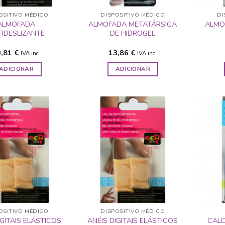
OSITIVO MÉDICO
DISPOSITIVO MÉDICO
DI
ALMOFADA
ALMOFADA METATÁRSICA
ALMO
IDESLIZANTE
DE HIDROGEL
0,81
€
13,86
€
IVA inc.
IVA inc.
ADICIONAR
ADICIONAR
ADICIONAR
ADICIONAR
A LISTA DE
A LISTA DE
DESEJOS
DESEJOS
OSITIVO MÉDICO
DISPOSITIVO MÉDICO
IGITAIS ELÁSTICOS
ANÉIS DIGITAIS ELÁSTICOS
CAL