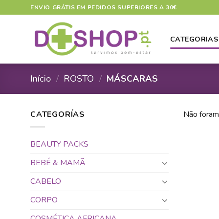
Skip
ENVIO GRÁTIS EM PEDIDOS SUPERIORES A 30€
to
content
CATEGORIAS
Início
/
ROSTO
/
MÁSCARAS
CATEGORÍAS
Não foram
BEAUTY PACKS
BEBÉ & MAMÃ
CABELO
CORPO
COSMÉTICA AFRICANA