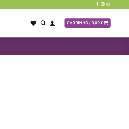
CARRINHO /
0,00
€