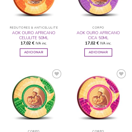
DESEJOS
DESEJOS
REDUTORES & ANTICELULITE
CORPO
AOK OURO AFRICANO
AOK OURO AFRICANO
CELULITE 50ML
CICA 50ML
17,02
€
17,02
€
IVA inc.
IVA inc.
ADICIONAR
ADICIONAR
ADICIONAR
ADICIONAR
A LISTA DE
A LISTA DE
DESEJOS
DESEJOS
CORPO
CORPO