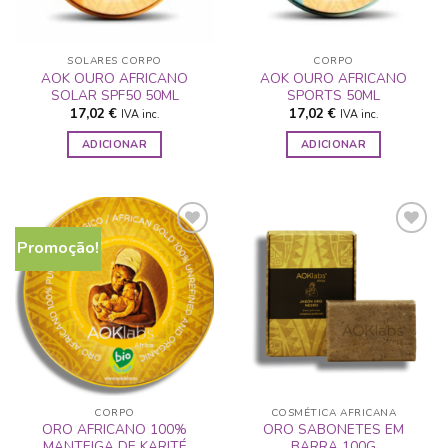
SOLARES CORPO
CORPO
AOK OURO AFRICANO
AOK OURO AFRICANO
SOLAR SPF50 50ML
SPORTS 50ML
17,02
€
17,02
€
IVA inc.
IVA inc.
ADICIONAR
ADICIONAR
Promoção!
ADICIONAR
ADICIONAR
A LISTA DE
A LISTA DE
DESEJOS
DESEJOS
CORPO
COSMÉTICA AFRICANA
ORO AFRICANO 100%
ORO SABONETES EM
MANTEIGA DE KARITÉ
BARRA 100G