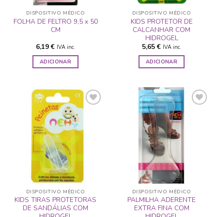
DISPOSITIVO MÉDICO
DISPOSITIVO MÉDICO
FOLHA DE FELTRO 9,5 x 50
KIDS PROTETOR DE
CM
CALCANHAR COM
HIDROGEL
6,19
€
5,65
€
IVA inc.
IVA inc.
ADICIONAR
ADICIONAR
ADICIONAR
ADICIONAR
A LISTA DE
A LISTA DE
DESEJOS
DESEJOS
DISPOSITIVO MÉDICO
DISPOSITIVO MÉDICO
KIDS TIRAS PROTETORAS
PALMILHA ADERENTE
DE SANDÁLIAS COM
EXTRA FINA COM
HIDROGEL
HIDROGEL