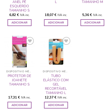
ANEL PÉ
L
TAMANHO M
ESQUERDO
TAMANHO S
6,82
€
18,07
€
5,36
€
IVA inc.
IVA inc.
IVA inc.
ADICIONAR
ADICIONAR
ADICIONAR
ADICIONAR
ADICIONAR
A LISTA DE
A LISTA DE
DESEJOS
DESEJOS
DISPOSITIVO MÉDICO
DISPOSITIVO MÉDICO
PROTETOR DE
TUBO
JOANETE
ELÁSTICO COM
TAMANHO S
GEL
RECORTÁVEL
TAMANHO L
17,31
€
12,37
€
IVA inc.
IVA inc.
ADICIONAR
ADICIONAR