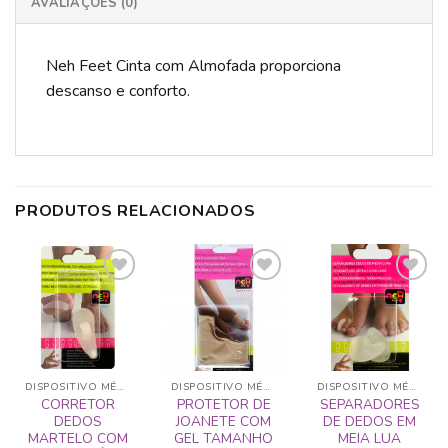
AVALIAÇÕES (0)
Neh Feet Cinta com Almofada proporciona
descanso e conforto.
PRODUTOS RELACIONADOS
ADICIONAR
ADICIONAR
ADICIONAR
A LISTA DE
A LISTA DE
A LISTA DE
DESEJOS
DESEJOS
DESEJOS
DISPOSITIVO MÉDICO
DISPOSITIVO MÉDICO
DISPOSITIVO MÉDICO
CORRETOR
PROTETOR DE
SEPARADORES
DEDOS
JOANETE COM
DE DEDOS EM
MARTELO COM
GEL TAMANHO
MEIA LUA