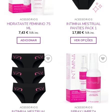
ACESSÓRIOS
ACESSÓRIOS
HIDRATANTE FEMININO 75
INTIMINA MESTRUAL
ML
PANTIES PACK 1
7,43
€
17,80
€
IVA inc.
IVA inc.
ADICIONAR
VER OPÇÕES
This
product
has
multiple
variants.
The
ADICIONAR
ADICIONAR
options
A LISTA DE
A LISTA DE
may
DESEJOS
DESEJOS
be
chosen
on
the
ACESSÓRIOS
ACESSÓRIOS
product
INTIMINA MESTRUAL
SPRAY LIMPEZA