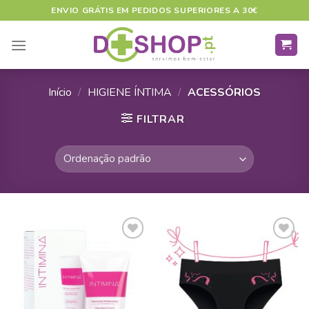
Skip
ENVIO GRÁTIS EM PEDIDOS SUPERIORES A 30€
to
content
Início
/
HIGIENE ÍNTIMA
/
ACESSÓRIOS
FILTRAR
ADICIONAR
ADICIONAR
A LISTA DE
A LISTA DE
DESEJOS
DESEJOS