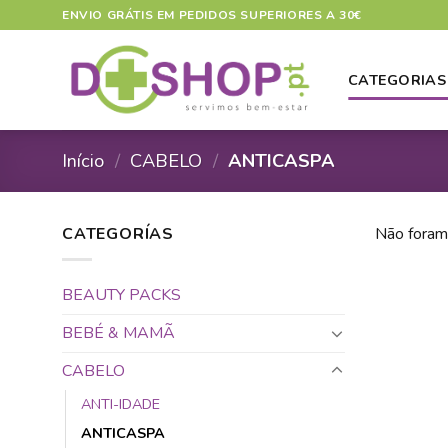
Skip
ENVIO GRÁTIS EM PEDIDOS SUPERIORES A 30€
to
content
CATEGORIAS
Início
/
CABELO
/
ANTICASPA
CATEGORÍAS
Não foram
BEAUTY PACKS
BEBÉ & MAMÃ
CABELO
ANTI-IDADE
ANTICASPA