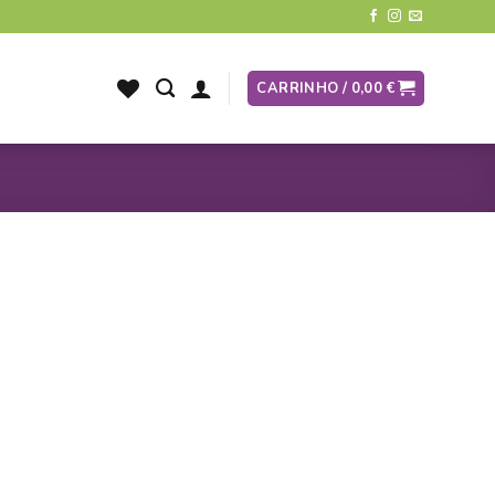
CARRINHO /
0,00
€