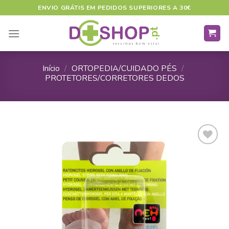
Skip
ENVIO GRÁTIS EM PEDIDOS SUPERIORES A 30€
to
content
Início
/
ORTOPEDIA/CUIDADO PÉS
/
PROTETORES/CORRETORES DEDOS
ADICIONAR
A LISTA DE
DESEJOS