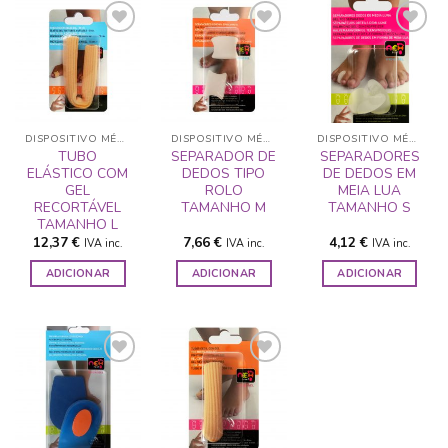
ADICIONAR
ADICIONAR
ADICIONAR
A LISTA DE
A LISTA DE
A LISTA DE
DESEJOS
DESEJOS
DESEJOS
DISPOSITIVO MÉDICO
DISPOSITIVO MÉDICO
DISPOSITIVO MÉDICO
TUBO
SEPARADOR DE
SEPARADORES
ELÁSTICO COM
DEDOS TIPO
DE DEDOS EM
GEL
ROLO
MEIA LUA
RECORTÁVEL
TAMANHO M
TAMANHO S
TAMANHO L
12,37
€
7,66
€
4,12
€
IVA inc.
IVA inc.
IVA inc.
ADICIONAR
ADICIONAR
ADICIONAR
ADICIONAR
ADICIONAR
A LISTA DE
A LISTA DE