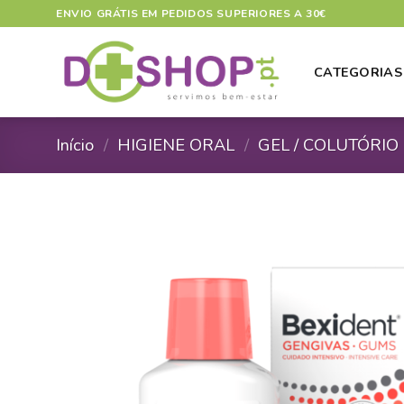
Skip
ENVIO GRÁTIS EM PEDIDOS SUPERIORES A 30€
to
content
CATEGORIAS
Início
/
HIGIENE ORAL
/
GEL / COLUTÓRIO
A
A