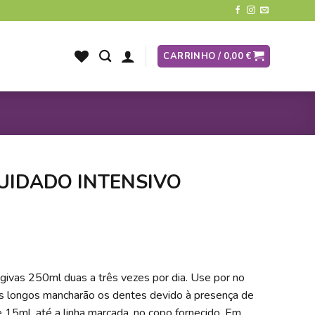
CARRINHO /
0,00
€
UIDADO INTENSIVO
givas 250ml duas a três vezes por dia. Use por no
s longos mancharão os dentes devido à presença de
15ml, até a linha marcada, no copo fornecido. Em