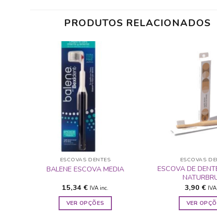
PRODUTOS RELACIONADOS
ADICIONAR
A LISTA DE
DESEJOS
ESCOVAS DENTES
ESCOVAS DE
ESCOVA DE DENTE
BALENE ESCOVA MEDIA
NATURBR
15,34
€
3,90
€
IVA inc.
IVA 
VER OPÇÕES
VER OPÇÕ
This
Thi