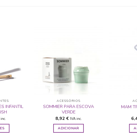
ADICIONAR
ADICIONAR
A LISTA DE
A LISTA DE
DESEJOS
DESEJOS
NTES
ACESSÓRIOS
A
S INFANTIL
SOMMIER PARA ESCOVA
MAM TR
USH
VERDE
8,92
€
6,
inc.
IVA inc.
ES
ADICIONAR
A
s