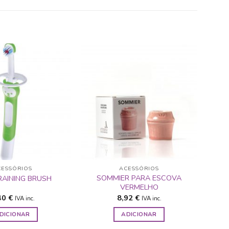
ADICIONAR
ADICIONAR
A LISTA DE
A LISTA DE
DESEJOS
DESEJOS
CESSÓRIOS
ACESSÓRIOS
SOMMIER PARA ESCOVA
AINING BRUSH
VERMELHO
40
€
8,92
€
IVA inc.
IVA inc.
DICIONAR
ADICIONAR