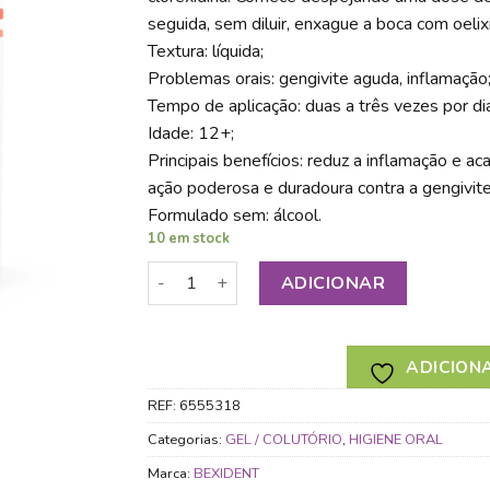
seguida, sem diluir, enxague a boca com oelix
Textura: líquida;
Problemas orais: gengivite aguda, inflamação
Tempo de aplicação: duas a três vezes por di
Idade: 12+;
Principais benefícios: reduz a inflamação e ac
ação poderosa e duradoura contra a gengivit
Formulado sem: álcool.
10 em stock
Quantidade de BEXIDENT GENGIVAS CUID
ADICIONAR
ADICIONA
REF:
6555318
Categorias:
GEL / COLUTÓRIO
,
HIGIENE ORAL
Marca:
BEXIDENT