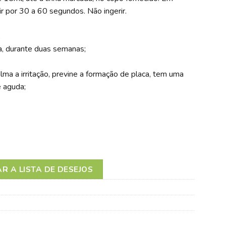
ir por 30 a 60 segundos. Não ingerir.
;
a, durante duas semanas;
alma a irritação, previne a formação de placa, tem uma
e aguda;
ADO INTENSIVO COLUTÓRIO 250 ML
R A LISTA DE DESEJOS