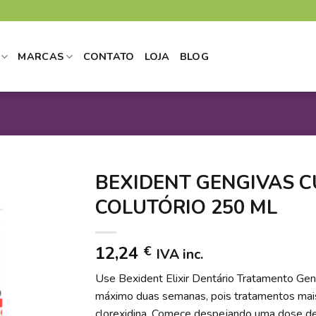
MARCAS
CONTATO
LOJA
BLOG
BEXIDENT GENGIVAS C
COLUTÓRIO 250 ML
DICIONAR
12,24
€
IVA inc.
 LISTA DE
DESEJOS
Use Bexident Elixir Dentário Tratamento Gen
máximo duas semanas, pois tratamentos mai
clorexidina. Comece despejando uma dose de 