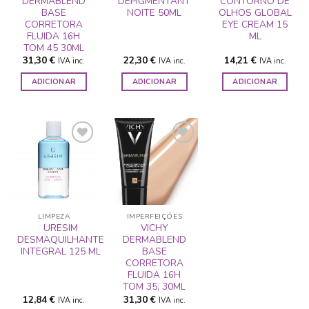
DERMABLEND
DEPIGMENTANT
CONTORNO DE
BASE
NOITE 50ML
OLHOS GLOBAL
CORRETORA
EYE CREAM 15
FLUIDA 16H
ML
TOM 45 30ML
31,30
€
22,30
€
14,21
€
IVA inc.
IVA inc.
IVA inc.
ADICIONAR
ADICIONAR
ADICIONAR
ADICIONAR
ADICIONAR
A LISTA DE
A LISTA DE
DESEJOS
DESEJOS
LIMPEZA
IMPERFEIÇÕES
URESIM
VICHY
DESMAQUILHANTE
DERMABLEND
INTEGRAL 125 ML
BASE
CORRETORA
FLUIDA 16H
TOM 35, 30ML
12,84
€
31,30
€
IVA inc.
IVA inc.