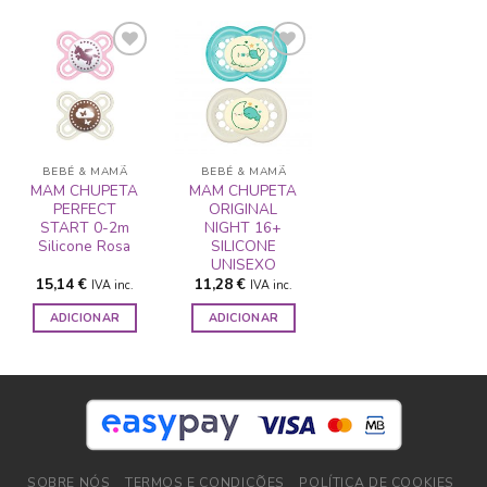
ADICIONAR
ADICIONAR
A LISTA DE
A LISTA DE
DESEJOS
DESEJOS
BEBÉ & MAMÃ
BEBÉ & MAMÃ
MAM CHUPETA
MAM CHUPETA
PERFECT
ORIGINAL
START 0-2m
NIGHT 16+
Silicone Rosa
SILICONE
UNISEXO
15,14
€
11,28
€
IVA inc.
IVA inc.
ADICIONAR
ADICIONAR
SOBRE NÓS
TERMOS E CONDIÇÕES
POLÍTICA DE COOKIES