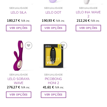
DESEJOS
DESEJOS
DESEJOS
SEXUALIDADE
SEXUALIDADE
SEXUALIDADE
LELO INA WAVE
LELO SILA
LELO DOT
2
180,27
€
190,93
€
212,26
€
IVA inc.
IVA inc.
IVA inc.
VER OPÇÕES
VER OPÇÕES
VER OPÇÕES
This
This
This
product
product
product
has
has
has
multiple
multiple
multiple
variants.
variants.
variants.
The
The
The
ADICIONAR
ADICIONAR
options
options
options
A LISTA DE
A LISTA DE
may
may
may
DESEJOS
DESEJOS
be
be
be
SEXUALIDADE
SEXUALIDADE
chosen
chosen
chosen
LELO SORAYA
PICOBONG
WAVE
HONI 2
on
on
on
276,27
€
41,61
€
IVA inc.
IVA inc.
the
the
the
product
product
product
VER OPÇÕES
VER OPÇÕES
page
page
page
This
This
product
product