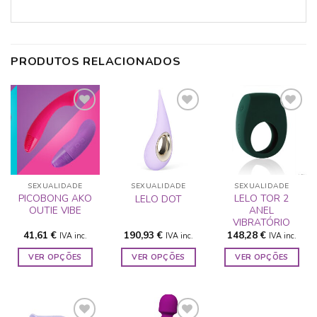
PRODUTOS RELACIONADOS
ADICIONAR
ADICIONAR
ADICIONAR
A LISTA DE
A LISTA DE
A LISTA DE
DESEJOS
DESEJOS
DESEJOS
SEXUALIDADE
SEXUALIDADE
SEXUALIDADE
PICOBONG AKO
LELO TOR 2
LELO DOT
OUTIE VIBE
ANEL
VIBRATÓRIO
41,61
€
190,93
€
148,28
€
IVA inc.
IVA inc.
IVA inc.
VER OPÇÕES
VER OPÇÕES
VER OPÇÕES
This
This
This
product
product
product
has
has
has