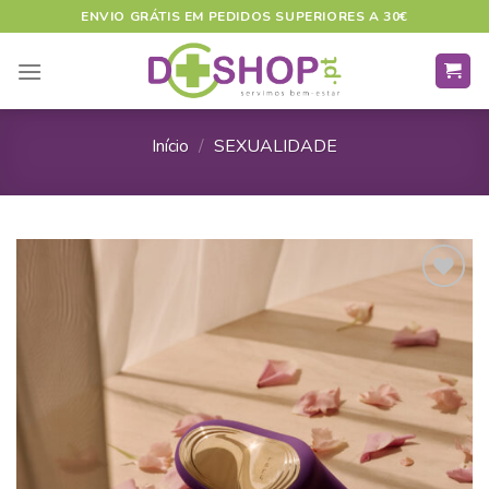
Skip
ENVIO GRÁTIS EM PEDIDOS SUPERIORES A 30€
to
content
Início
/
SEXUALIDADE
ADICIONAR
A LISTA DE
DESEJOS