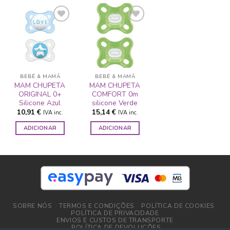
ADICIONAR
ADICIONAR
A LISTA DE
A LISTA DE
DESEJOS
DESEJOS
BEBÉ & MAMÃ
BEBÉ & MAMÃ
MAM CHUPETA
MAM CHUPETA
ORIGINAL 0+
COMFORT 0m
Silicone Azul
silicone Verde
10,91
€
15,14
€
IVA inc.
IVA inc.
ADICIONAR
ADICIONAR
SOBRE NÓS
TERMOS E CONDIÇÕES
POLÍTICA DE COOKIES
POLÍTICA DE PRIVACIDADE
ENVIOS E CUSTOS DE TRANSPORTE
POLÍTICA DE DEVOLUÇÕES