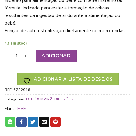
Biberão para alimentação do bebé com leite materno ou
fórmula. Indicado para evitar a formação de cólicas
resultantes da ingestão de ar durante a alimentação do
bebé.
Função de auto esterilização diretamente no micro-ondas.
43 em stock
Quantidade de MAM BIBERÃO ANTI CÓLICA SILICONE +0M 1
ADICIONAR
ADICIONAR A LISTA DE DESEJOS
REF:
6232918
Categorias:
BEBÉ & MAMÃ
,
BIBERÕES
Marca:
MAM