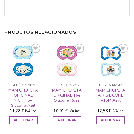
PRODUTOS RELACIONADOS
ADICIONAR
ADICIONAR
ADICIONAR
A LISTA DE
A LISTA DE
A LISTA DE
DESEJOS
DESEJOS
DESEJOS
BEBÉ & MAMÃ
BEBÉ & MAMÃ
BEBÉ & MAMÃ
MAM CHUPETA
MAM CHUPETA
MAM CHUPETA
ORIGINAL
ORIGINAL 16+
AIR SILICONE
NIGHT 6+
Silicone Rosa
+16M Azul
Silicone Azul
11,28
€
10,91
€
12,58
€
IVA inc.
IVA inc.
IVA inc.
ADICIONAR
ADICIONAR
ADICIONAR