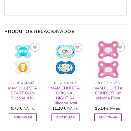
PRODUTOS RELACIONADOS
ADICIONAR
ADICIONAR
ADICIONAR
A LISTA DE
A LISTA DE
A LISTA DE
DESEJOS
DESEJOS
DESEJOS
BEBÉ & MAMÃ
BEBÉ & MAMÃ
BEBÉ & MAMÃ
MAM CHUPETA
MAM CHUPETA
MAM CHUPETA
START 0-2m
ORIGINAL
COMFORT 0m
Silicone Azul
NIGHT 6+
silicone Rosa
Silicone Azul
9,73
€
11,28
€
15,14
€
IVA inc.
IVA inc.
IVA inc.
ADICIONAR
ADICIONAR
ADICIONAR