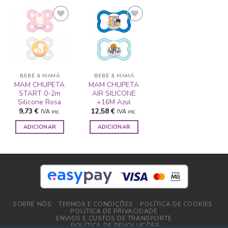
ADICIONAR
ADICIONAR
A LISTA DE
A LISTA DE
DESEJOS
DESEJOS
BEBÉ & MAMÃ
BEBÉ & MAMÃ
MAM CHUPETA
MAM CHUPETA
START 0-2m
AIR SILICONE
Silicone Rosa
+16M Azul
9,73
€
12,58
€
IVA inc.
IVA inc.
ADICIONAR
ADICIONAR
SOBRE NÓS
TERMOS E CONDIÇÕES
POLÍTICA DE COOKIES
POLÍTICA DE PRIVACIDADE
ENVIOS E CUSTOS DE TRANSPORTE
POLÍTICA DE DEVOLUÇÕES