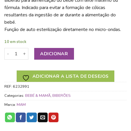
Biberão para alimentação do bebé com leite materno ou
fórmula. Indicado para evitar a formação de cólicas
resultantes da ingestão de ar durante a alimentação do
bebé.
Função de auto esterilização diretamente no micro-ondas.
10 em stock
Quantidade de MAM BIBERÃO ANTI CÓLICA SILICONE +4M 3
ADICIONAR
ADICIONAR A LISTA DE DESEJOS
REF:
6232991
Categorias:
BEBÉ & MAMÃ
,
BIBERÕES
Marca:
MAM