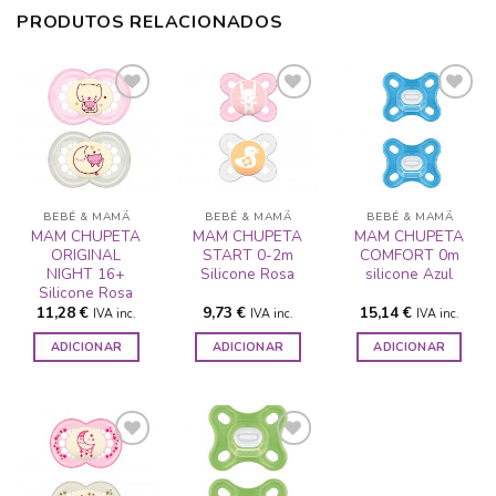
PRODUTOS RELACIONADOS
ADICIONAR
ADICIONAR
ADICIONAR
A LISTA DE
A LISTA DE
A LISTA DE
DESEJOS
DESEJOS
DESEJOS
BEBÉ & MAMÃ
BEBÉ & MAMÃ
BEBÉ & MAMÃ
MAM CHUPETA
MAM CHUPETA
MAM CHUPETA
ORIGINAL
START 0-2m
COMFORT 0m
NIGHT 16+
Silicone Rosa
silicone Azul
Silicone Rosa
11,28
€
9,73
€
15,14
€
IVA inc.
IVA inc.
IVA inc.
ADICIONAR
ADICIONAR
ADICIONAR