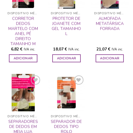
A LISTA DE
A LISTA DE
A LISTA DE
DESEJOS
DESEJOS
DESEJOS
DISPOSITIVO MÉDICO
DISPOSITIVO MÉDICO
DISPOSITIVO MÉDICO
CORRETOR
PROTETOR DE
ALMOFADA
DEDOS
JOANETE COM
METATÁRSICA
MARTELO COM
GEL TAMANHO
FORRADA
ANEL PÉ
L
DIREITO
TAMANHO M
6,82
€
18,07
€
21,07
€
IVA inc.
IVA inc.
IVA inc.
ADICIONAR
ADICIONAR
ADICIONAR
ADICIONAR
ADICIONAR
A LISTA DE
A LISTA DE
DESEJOS
DESEJOS
DISPOSITIVO MÉDICO
DISPOSITIVO MÉDICO
SEPARADORES
SEPARADOR DE
DE DEDOS EM
DEDOS TIPO
MEIA LUA
ROLO