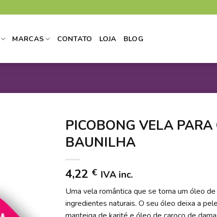
MARCAS
CONTATO
LOJA
BLOG
PICOBONG VELA PARA
BAUNILHA
DICIONAR
4,22
€
IVA inc.
 LISTA DE
DESEJOS
Uma vela romântica que se torna um óleo de
ingredientes naturais. O seu óleo deixa a pele
manteiga de karité e óleo de caroço de dama