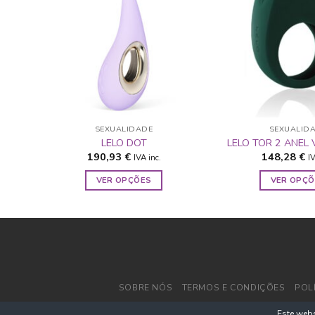
ADICIONAR
A LISTA DE
DESEJOS
SEXUALIDADE
SEXUALID
LELO DOT
LELO TOR 2 ANEL 
190,93
€
148,28
€
IVA inc.
IV
VER OPÇÕES
VER OPÇÕ
This
Thi
product
pro
has
has
multiple
mul
variants.
vari
The
The
SOBRE NÓS
TERMOS E CONDIÇÕES
POL
options
opt
may
ma
Este webs