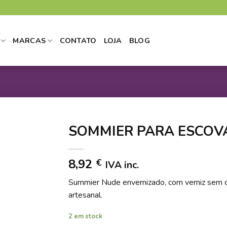
MARCAS
CONTATO
LOJA
BLOG
SOMMIER PARA ESCOV
8,92
€
IVA inc.
DICIONAR
Summier Nude envernizado, com verniz sem 
 LISTA DE
artesanal.
DESEJOS
2 em stock