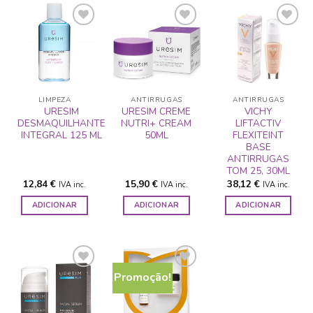
ADICIONAR
ADICIONAR
ADICIONAR
A LISTA DE
A LISTA DE
A LISTA DE
DESEJOS
DESEJOS
DESEJOS
LIMPEZA
ANTIRRUGAS
ANTIRRUGAS
URESIM
URESIM CREME
VICHY
DESMAQUILHANTE
NUTRI+ CREAM
LIFTACTIV
INTEGRAL 125 ML
50ML
FLEXITEINT
BASE
ANTIRRUGAS
TOM 25, 30ML
12,84
€
15,90
€
38,12
€
IVA inc.
IVA inc.
IVA inc.
ADICIONAR
ADICIONAR
ADICIONAR
Promoção!
ADICIONAR
ADICIONAR