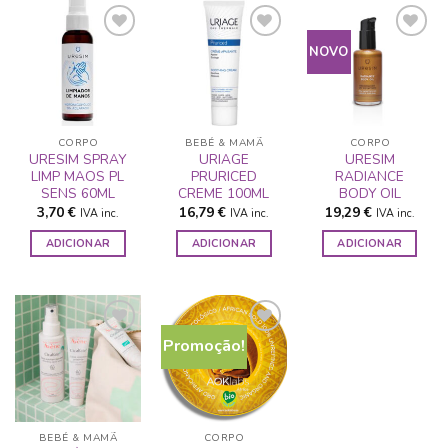
NOVO
ADICIONAR
ADICIONAR
ADICIONAR
A LISTA DE
A LISTA DE
A LISTA DE
DESEJOS
DESEJOS
DESEJOS
CORPO
BEBÉ & MAMÃ
CORPO
URESIM SPRAY
URIAGE
URESIM
LIMP MAOS PL
PRURICED
RADIANCE
SENS 60ML
CREME 100ML
BODY OIL
3,70
€
16,79
€
19,29
€
IVA inc.
IVA inc.
IVA inc.
ADICIONAR
ADICIONAR
ADICIONAR
Promoção!
ADICIONAR
ADICIONAR
A LISTA DE
A LISTA DE
DESEJOS
DESEJOS
BEBÉ & MAMÃ
CORPO