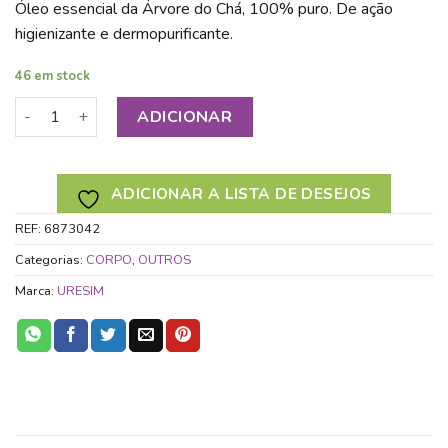
Óleo essencial da Árvore do Chá, 100% puro. De ação
higienizante e dermopurificante.
46 em stock
Quantidade de URESIM ÓLEO DA ÁRVORE DO CHÁ 30ML
ADICIONAR
ADICIONAR A LISTA DE DESEJOS
REF:
6873042
Categorias:
CORPO
,
OUTROS
Marca:
URESIM