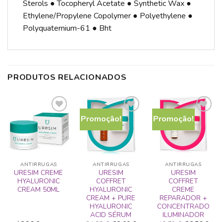
Sterols ● Tocopheryl Acetate ● Synthetic Wax ●
Ethylene/Propylene Copolymer ● Polyethylene ●
Polyquaternium-61 ● Bht
PRODUTOS RELACIONADOS
Promoção!
Promoção!
ADICIONAR
ADICIONAR
ADICIONAR
A LISTA DE
A LISTA DE
A LISTA DE
DESEJOS
DESEJOS
DESEJOS
ANTIRRUGAS
ANTIRRUGAS
ANTIRRUGAS
URESIM CREME
URESIM
URESIM
HYALURONIC
COFFRET
COFFRET
CREAM 50ML
HYALURONIC
CREME
CREAM + PURE
REPARADOR +
HYALURONIC
CONCENTRADO
ACID SÉRUM
ILUMINADOR