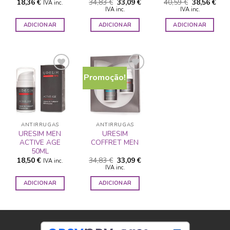
O
O
O
O
18,36
€
34,83
€
33,09
€
40,59
€
38,56
€
IVA inc.
preço
preço
preço
preç
IVA inc.
IVA inc.
original
atual
original
atua
era:
é:
era:
é:
ADICIONAR
ADICIONAR
ADICIONAR
34,83 €.
33,09 €.
40,59 €.
38,5
Promoção!
ADICIONAR
ADICIONAR
A LISTA DE
A LISTA DE
DESEJOS
DESEJOS
ANTIRRUGAS
ANTIRRUGAS
URESIM MEN
URESIM
ACTIVE AGE
COFFRET MEN
50ML
O
O
18,50
€
34,83
€
33,09
€
IVA inc.
preço
preço
IVA inc.
original
atual
era:
é:
ADICIONAR
ADICIONAR
34,83 €.
33,09 €.