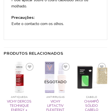
Pode aplicar sobre o couro cabeludo seco ou
molhado.
Precauções:
Evite o contacto com os olhos.
PRODUTOS RELACIONADOS
ESGOTADO
ADICIONAR
ADICIONAR
ADICIONAR
A LISTA DE
A LISTA DE
A LISTA DE
DESEJOS
DESEJOS
DESEJOS
ANTIQUEDA
ANTIRRUGAS
CABELO
VICHY DERCOS
VICHY
CHAMPÔ
TECHNIQUE
LIFTACTIV
SÓLIDO
ENERGY +
FLEXITEINT
CABELO