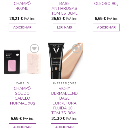
CHAMPÔ
BASE
OLEOSO 90g
400ML
ANTIRRUGAS
TOM 55, 30ML
29,21
€
35,52
€
6,65
€
IVA inc.
IVA inc.
IVA inc.
ADICIONAR
LER MAIS
ADICIONAR
ADICIONAR
ADICIONAR
A LISTA DE
A LISTA DE
DESEJOS
DESEJOS
CABELO
IMPERFEIÇÕES
CHAMPÔ
VICHY
SÓLIDO
DERMABLEND
CABELO
BASE
NORMAL 90g
CORRETORA
FLUIDA 16H
TOM 35, 30ML
6,65
€
31,30
€
IVA inc.
IVA inc.
ADICIONAR
ADICIONAR