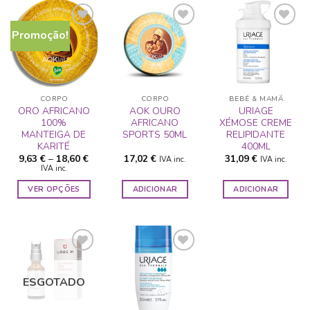
Promoção!
ADICIONAR
ADICIONAR
ADICIONAR
A LISTA DE
A LISTA DE
A LISTA DE
DESEJOS
DESEJOS
DESEJOS
CORPO
CORPO
BEBÉ & MAMÃ
ORO AFRICANO
AOK OURO
URIAGE
100%
AFRICANO
XÉMOSE CREME
MANTEIGA DE
SPORTS 50ML
RELIPIDANTE
KARITÉ
400ML
Price
9,63
€
–
18,60
€
17,02
€
31,09
€
IVA inc.
IVA inc.
range:
IVA inc.
9,63 €
through
VER OPÇÕES
ADICIONAR
ADICIONAR
18,60 €
This
product
has
multiple
variants.
The
ESGOTADO
ADICIONAR
ADICIONAR
options
A LISTA DE
A LISTA DE
may