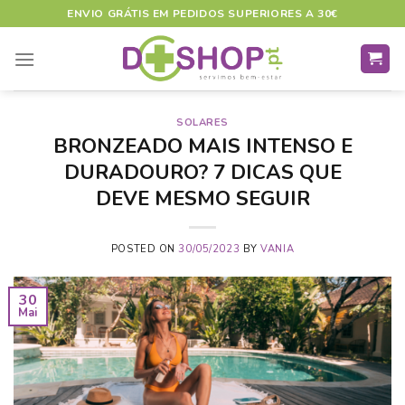
Skip
ENVIO GRÁTIS EM PEDIDOS SUPERIORES A 30€
to
content
SOLARES
BRONZEADO MAIS INTENSO E
DURADOURO? 7 DICAS QUE
DEVE MESMO SEGUIR
POSTED ON
30/05/2023
BY
VANIA
30
Mai