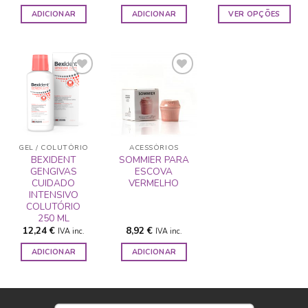
ADICIONAR
ADICIONAR
VER OPÇÕES
This
product
has
multiple
variants.
The
ADICIONAR
ADICIONAR
options
A LISTA DE
A LISTA DE
may
DESEJOS
DESEJOS
be
GEL / COLUTÓRIO
ACESSÓRIOS
chosen
BEXIDENT
SOMMIER PARA
GENGIVAS
ESCOVA
on
CUIDADO
VERMELHO
the
INTENSIVO
product
COLUTÓRIO
page
250 ML
12,24
€
8,92
€
IVA inc.
IVA inc.
ADICIONAR
ADICIONAR