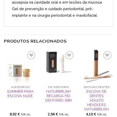
assepsia na cavidade oral e em lesões da mucosa
Gel de prevenção e cuidado periodontal, pré-
implante e na cirurgia periodontal e maxilofacial.
PRODUTOS RELACIONADOS
ADICIONAR
ADICIONAR
ADICIONAR
A LISTA DE
A LISTA DE
A LISTA DE
DESEJOS
DESEJOS
DESEJOS
ACESSÓRIOS
FIO DENTÁRIO
ESCOVAS DENTES
SOMMIER PARA
NATURBRUSH
ESCOVA DE
ESCOVA NUDE
RECARGA FIO
DENTES
DENTÁRIO 30M
ADULTO
HEADLESS
NATURBRUSH
8,92
€
2,96
€
4,10
€
IVA inc.
IVA inc.
IVA inc.