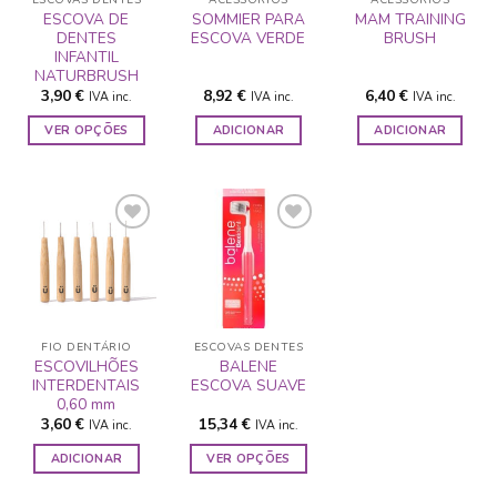
ESCOVAS DENTES
ACESSÓRIOS
ACESSÓRIOS
ESCOVA DE
SOMMIER PARA
MAM TRAINING
DENTES
ESCOVA VERDE
BRUSH
INFANTIL
NATURBRUSH
3,90
€
8,92
€
6,40
€
IVA inc.
IVA inc.
IVA inc.
VER OPÇÕES
ADICIONAR
ADICIONAR
This
product
has
multiple
variants.
The
ADICIONAR
ADICIONAR
options
A LISTA DE
A LISTA DE
may
DESEJOS
DESEJOS
be
FIO DENTÁRIO
ESCOVAS DENTES
chosen
ESCOVILHÕES
BALENE
INTERDENTAIS
ESCOVA SUAVE
on
0,60 mm
the
3,60
€
15,34
€
IVA inc.
IVA inc.
product
page
ADICIONAR
VER OPÇÕES
This