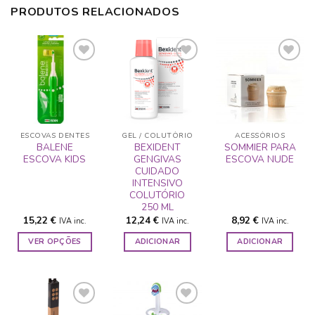
PRODUTOS RELACIONADOS
ADICIONAR
ADICIONAR
ADICIONAR
A LISTA DE
A LISTA DE
A LISTA DE
DESEJOS
DESEJOS
DESEJOS
ESCOVAS DENTES
GEL / COLUTÓRIO
ACESSÓRIOS
BALENE
BEXIDENT
SOMMIER PARA
ESCOVA KIDS
GENGIVAS
ESCOVA NUDE
CUIDADO
INTENSIVO
COLUTÓRIO
250 ML
15,22
€
12,24
€
8,92
€
IVA inc.
IVA inc.
IVA inc.
VER OPÇÕES
ADICIONAR
ADICIONAR
This
product
has
multiple