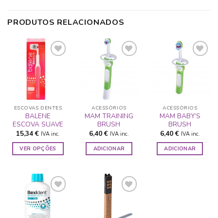
PRODUTOS RELACIONADOS
ADICIONAR
ADICIONAR
ADICIONAR
A LISTA DE
A LISTA DE
A LISTA DE
DESEJOS
DESEJOS
DESEJOS
ESCOVAS DENTES
ACESSÓRIOS
ACESSÓRIOS
BALENE
MAM TRAINING
MAM BABY’S
ESCOVA SUAVE
BRUSH
BRUSH
15,34
€
6,40
€
6,40
€
IVA inc.
IVA inc.
IVA inc.
VER OPÇÕES
ADICIONAR
ADICIONAR
This
product
has
multiple
variants.
The
ADICIONAR
ADICIONAR