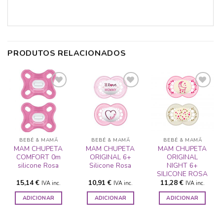
PRODUTOS RELACIONADOS
ADICIONAR
ADICIONAR
ADICIONAR
A LISTA DE
A LISTA DE
A LISTA DE
DESEJOS
DESEJOS
DESEJOS
BEBÉ & MAMÃ
BEBÉ & MAMÃ
BEBÉ & MAMÃ
MAM CHUPETA
MAM CHUPETA
MAM CHUPETA
COMFORT 0m
ORIGINAL 6+
ORIGINAL
silicone Rosa
Silicone Rosa
NIGHT 6+
SILICONE ROSA
15,14
€
10,91
€
11,28
€
IVA inc.
IVA inc.
IVA inc.
ADICIONAR
ADICIONAR
ADICIONAR