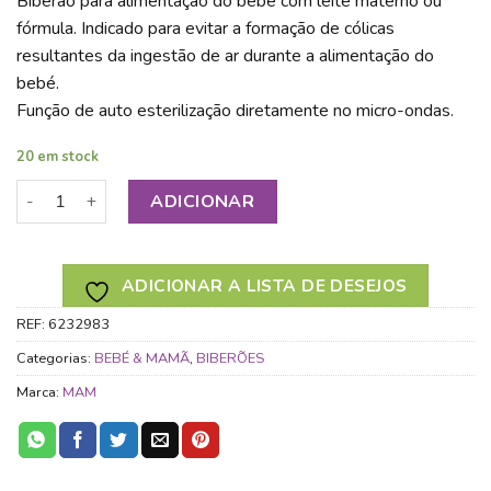
Biberão para alimentação do bebé com leite materno ou
fórmula. Indicado para evitar a formação de cólicas
resultantes da ingestão de ar durante a alimentação do
bebé.
Função de auto esterilização diretamente no micro-ondas.
20 em stock
Quantidade de MAM BIBERÃO ANTI CÓLICA SILICONE +4M 3
ADICIONAR
ADICIONAR A LISTA DE DESEJOS
REF:
6232983
Categorias:
BEBÉ & MAMÃ
,
BIBERÕES
Marca:
MAM