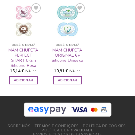
ADICIONAR
ADICIONAR
A LISTA DE
A LISTA DE
DESEJOS
DESEJOS
BEBÉ & MAMÃ
BEBÉ & MAMÃ
MAM CHUPETA
MAM CHUPETA
PERFECT
ORIGINAL 6+
START 0-2m
Silicone Unisexo
Silicone Rosa
15,14
€
10,91
€
IVA inc.
IVA inc.
ADICIONAR
ADICIONAR
SOBRE NÓS
TERMOS E CONDIÇÕES
POLÍTICA DE COOKIES
POLÍTICA DE PRIVACIDADE
ENVIOS E CUSTOS DE TRANSPORTE