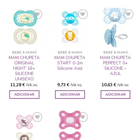
ADICIONAR
ADICIONAR
ADICIONAR
A LISTA DE
A LISTA DE
A LISTA DE
DESEJOS
DESEJOS
DESEJOS
BEBÉ & MAMÃ
BEBÉ & MAMÃ
BEBÉ & MAMÃ
MAM CHUPETA
MAM CHUPETA
MAM CHUPETA
ORIGINAL
START 0-2m
PERFECT 0+
NIGHT 16+
Silicone Azul
SILICONE –
SILICONE
AZUL
UNISEXO
11,28
€
9,73
€
10,63
€
IVA inc.
IVA inc.
IVA inc.
ADICIONAR
ADICIONAR
ADICIONAR
ADICIONAR
ADICIONAR