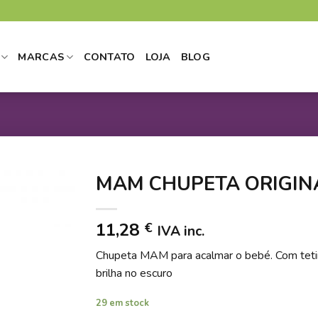
MARCAS
CONTATO
LOJA
BLOG
MAM CHUPETA ORIGINA
11,28
€
IVA inc.
DICIONAR
Chupeta MAM para acalmar o bebé. Com teti
 LISTA DE
brilha no escuro
DESEJOS
29 em stock