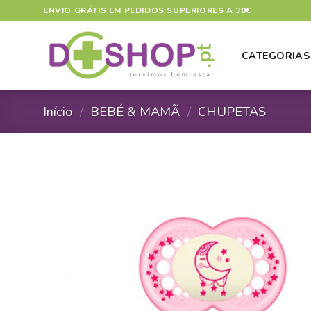
Skip
ENVIO GRÁTIS EM PEDIDOS SUPERIORES A 30€
to
content
CATEGORIAS
Início
/
BEBÉ & MAMÃ
/
CHUPETAS
A
A