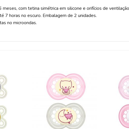
eses, com tetina simétrica em silicone e orifícios de ventilação
m até 7 horas no escuro. Embalagem de 2 unidades.
etas no microondas.
ADICIONAR
ADICIONAR
A LISTA DE
A LISTA DE
DESEJOS
DESEJOS