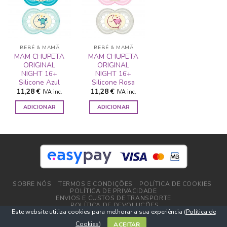
ADICIONAR
ADICIONAR
A LISTA DE
A LISTA DE
DESEJOS
DESEJOS
BEBÉ & MAMÃ
BEBÉ & MAMÃ
MAM CHUPETA
MAM CHUPETA
ORIGINAL
ORIGINAL
NIGHT 16+
NIGHT 16+
Silicone Azul
Silicone Rosa
11,28
€
11,28
€
IVA inc.
IVA inc.
ADICIONAR
ADICIONAR
SOBRE NÓS
TERMOS E CONDIÇÕES
POLÍTICA DE COOKIES
POLÍTICA DE PRIVACIDADE
ENVIOS E CUSTOS DE TRANSPORTE
POLÍTICA DE DEVOLUÇÕES
Este website utiliza cookies para melhorar a sua experiência (
Política de
Copyright 2026 ©
DPlushop.pt
Cookies
)
ACEITAR