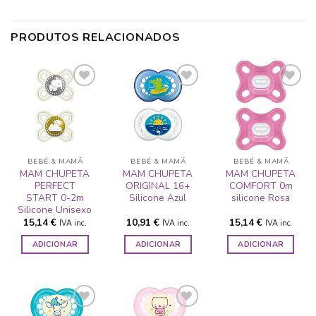
PRODUTOS RELACIONADOS
ADICIONAR
ADICIONAR
ADICIONAR
A LISTA DE
A LISTA DE
A LISTA DE
DESEJOS
DESEJOS
DESEJOS
BEBÉ & MAMÃ
BEBÉ & MAMÃ
BEBÉ & MAMÃ
MAM CHUPETA
MAM CHUPETA
MAM CHUPETA
PERFECT
ORIGINAL 16+
COMFORT 0m
START 0-2m
Silicone Azul
silicone Rosa
Silicone Unisexo
15,14
€
10,91
€
15,14
€
IVA inc.
IVA inc.
IVA inc.
ADICIONAR
ADICIONAR
ADICIONAR