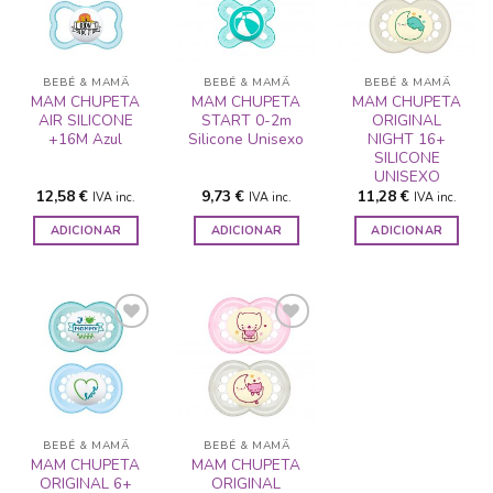
ADICIONAR
ADICIONAR
ADICIONAR
A LISTA DE
A LISTA DE
A LISTA DE
DESEJOS
DESEJOS
DESEJOS
BEBÉ & MAMÃ
BEBÉ & MAMÃ
BEBÉ & MAMÃ
MAM CHUPETA
MAM CHUPETA
MAM CHUPETA
AIR SILICONE
START 0-2m
ORIGINAL
+16M Azul
Silicone Unisexo
NIGHT 16+
SILICONE
UNISEXO
12,58
€
9,73
€
11,28
€
IVA inc.
IVA inc.
IVA inc.
ADICIONAR
ADICIONAR
ADICIONAR
ADICIONAR
ADICIONAR
A LISTA DE
A LISTA DE
DESEJOS
DESEJOS
BEBÉ & MAMÃ
BEBÉ & MAMÃ
MAM CHUPETA
MAM CHUPETA
ORIGINAL 6+
ORIGINAL