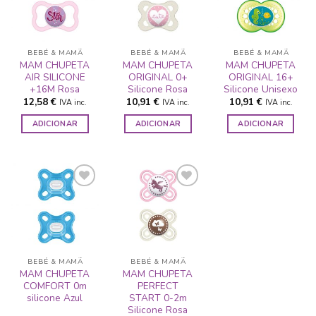
ADICIONAR
ADICIONAR
ADICIONAR
A LISTA DE
A LISTA DE
A LISTA DE
DESEJOS
DESEJOS
DESEJOS
BEBÉ & MAMÃ
BEBÉ & MAMÃ
BEBÉ & MAMÃ
MAM CHUPETA
MAM CHUPETA
MAM CHUPETA
AIR SILICONE
ORIGINAL 0+
ORIGINAL 16+
+16M Rosa
Silicone Rosa
Silicone Unisexo
12,58
€
10,91
€
10,91
€
IVA inc.
IVA inc.
IVA inc.
ADICIONAR
ADICIONAR
ADICIONAR
ADICIONAR
ADICIONAR
A LISTA DE
A LISTA DE
DESEJOS
DESEJOS
BEBÉ & MAMÃ
BEBÉ & MAMÃ
MAM CHUPETA
MAM CHUPETA
COMFORT 0m
PERFECT
silicone Azul
START 0-2m
Silicone Rosa