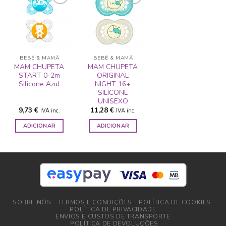
ADICIONAR
ADICIONAR
A LISTA DE
A LISTA DE
DESEJOS
DESEJOS
BEBÉ & MAMÃ
BEBÉ & MAMÃ
MAM CHUPETA
MAM CHUPETA
START 0-2m
ORIGINAL
Silicone Azul
NIGHT 16+
SILICONE
UNISEXO
9,73
€
11,28
€
IVA inc.
IVA inc.
ADICIONAR
ADICIONAR
SOBRE NÓS
TERMOS E CONDIÇÕES
POLÍTICA DE COOKIES
POLÍTICA DE PRIVACIDADE
ENVIOS E CUSTOS DE TRANSPORTE
POLÍTICA DE DEVOLUÇÕES