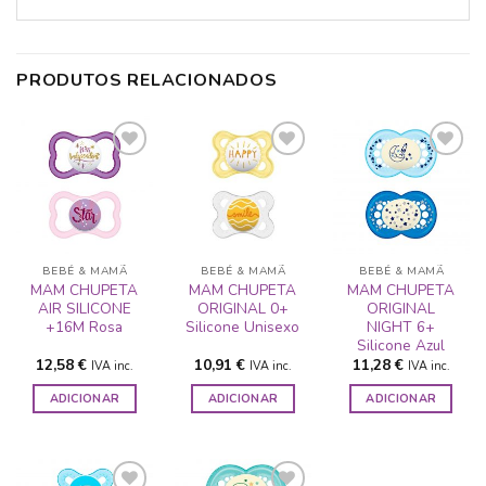
PRODUTOS RELACIONADOS
ADICIONAR
ADICIONAR
ADICIONAR
A LISTA DE
A LISTA DE
A LISTA DE
DESEJOS
DESEJOS
DESEJOS
BEBÉ & MAMÃ
BEBÉ & MAMÃ
BEBÉ & MAMÃ
MAM CHUPETA
MAM CHUPETA
MAM CHUPETA
AIR SILICONE
ORIGINAL 0+
ORIGINAL
+16M Rosa
Silicone Unisexo
NIGHT 6+
Silicone Azul
12,58
€
10,91
€
11,28
€
IVA inc.
IVA inc.
IVA inc.
ADICIONAR
ADICIONAR
ADICIONAR