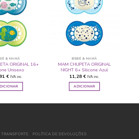
ADICIONAR
ADICIONAR
A LISTA DE
A LISTA DE
DESEJOS
DESEJOS
BÉ & MAMÃ
BEBÉ & MAMÃ
TA ORIGINAL 16+
MAM CHUPETA ORIGINAL
cone Unisexo
NIGHT 6+ Silicone Azul
,91
€
11,28
€
IVA inc.
IVA inc.
DICIONAR
ADICIONAR
E TRANSPORTE
POLÍTICA DE DEVOLUÇÕES