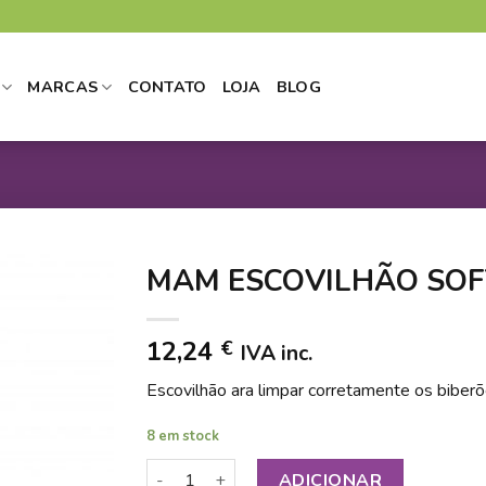
MARCAS
CONTATO
LOJA
BLOG
MAM ESCOVILHÃO SOF
12,24
€
IVA inc.
DICIONAR
Escovilhão ara limpar corretamente os biberõ
 LISTA DE
DESEJOS
8 em stock
Quantidade de MAM ESCOVILHÃO SOFT BR
ADICIONAR