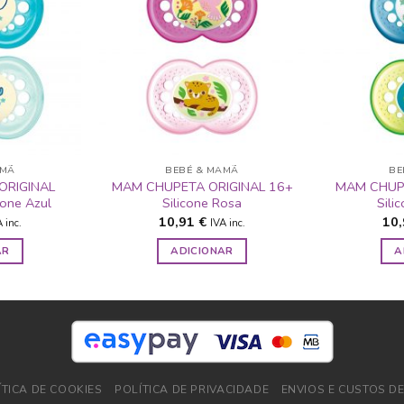
ADICIONAR
ADICIONAR
A LISTA DE
A LISTA DE
DESEJOS
DESEJOS
AMÃ
BEBÉ & MAMÃ
BE
ORIGINAL
MAM CHUPETA ORIGINAL 16+
MAM CHUPE
cone Azul
Silicone Rosa
Sili
10,91
€
10
 inc.
IVA inc.
AR
ADICIONAR
A
ÍTICA DE COOKIES
POLÍTICA DE PRIVACIDADE
ENVIOS E CUSTOS D