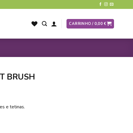
CARRINHO /
0,00
€
T BRUSH
es e tetinas.
USH