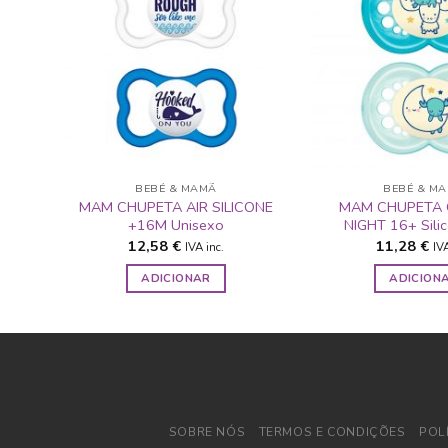
ADICIONAR
A LISTA DE
DESEJOS
BEBÉ & MAMÃ
BEBÉ & M
MAM CHUPETA AIR SILICONE
MAM CHUPETA 
+16M Unisexo
NIGHT 16+ Sili
12,58
€
11,28
€
IVA inc.
IVA
ADICIONAR
ADICION
SOBRE NÓS
TERMOS E CONDIÇÕES
POL