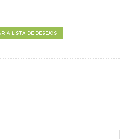
LAX FASE 1 COM CLIP PARA PRENDER À ROUPA +2M AZUL
R A LISTA DE DESEJOS