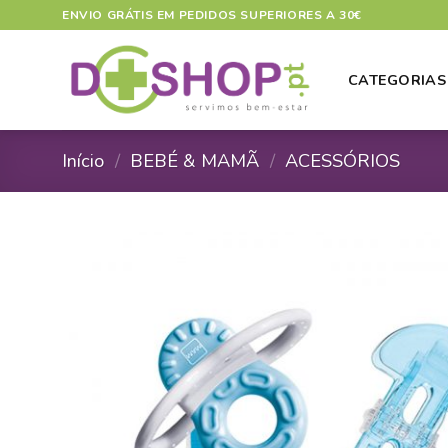
Skip
ENVIO GRÁTIS EM PEDIDOS SUPERIORES A 30€
to
content
CATEGORIAS
Início
/
BEBÉ & MAMÃ
/
ACESSÓRIOS
A
A