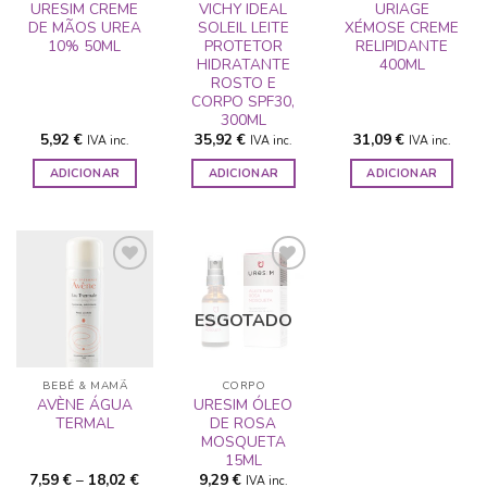
URESIM CREME
VICHY IDEAL
URIAGE
DE MÃOS UREA
SOLEIL LEITE
XÉMOSE CREME
10% 50ML
PROTETOR
RELIPIDANTE
HIDRATANTE
400ML
ROSTO E
CORPO SPF30,
300ML
5,92
€
35,92
€
31,09
€
IVA inc.
IVA inc.
IVA inc.
ADICIONAR
ADICIONAR
ADICIONAR
ESGOTADO
ADICIONAR
ADICIONAR
A LISTA DE
A LISTA DE
DESEJOS
DESEJOS
BEBÉ & MAMÃ
CORPO
AVÈNE ÁGUA
URESIM ÓLEO
TERMAL
DE ROSA
MOSQUETA
15ML
Price
7,59
€
–
18,02
€
9,29
€
IVA inc.