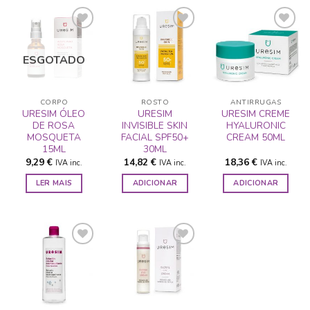
ESGOTADO
ADICIONAR
ADICIONAR
ADICIONAR
A LISTA DE
A LISTA DE
A LISTA DE
DESEJOS
DESEJOS
DESEJOS
CORPO
ROSTO
ANTIRRUGAS
URESIM ÓLEO
URESIM
URESIM CREME
DE ROSA
INVISIBLE SKIN
HYALURONIC
MOSQUETA
FACIAL SPF50+
CREAM 50ML
15ML
30ML
9,29
€
14,82
€
18,36
€
IVA inc.
IVA inc.
IVA inc.
LER MAIS
ADICIONAR
ADICIONAR
ADICIONAR
ADICIONAR
A LISTA DE
A LISTA DE
DESEJOS
DESEJOS