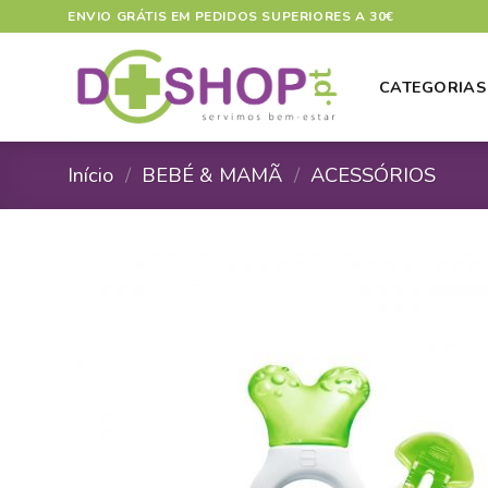
Skip
ENVIO GRÁTIS EM PEDIDOS SUPERIORES A 30€
to
content
CATEGORIAS
Início
/
BEBÉ & MAMÃ
/
ACESSÓRIOS
A
A