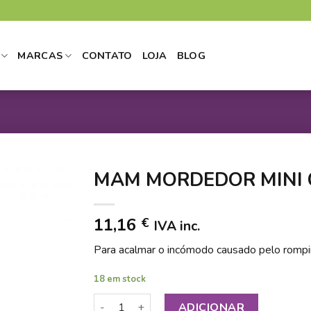
MARCAS
CONTATO
LOJA
BLOG
MAM MORDEDOR MINI 
11,16
€
IVA inc.
DICIONAR
Para acalmar o incómodo causado pelo romp
 LISTA DE
DESEJOS
18 em stock
Quantidade de MAM MORDEDOR MINI COOL
ADICIONAR