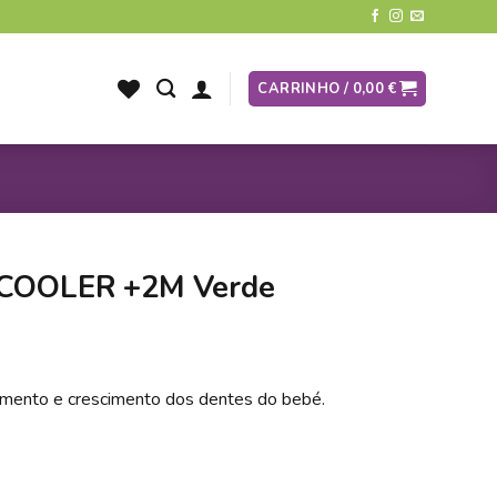
CARRINHO /
0,00
€
COOLER +2M Verde
imento e crescimento dos dentes do bebé.
ER +2M Verde