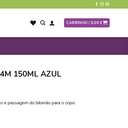
CARRINHO /
0,00
€
+4M 150ML AZUL
o e passagem do biberão para o copo.
150ML AZUL