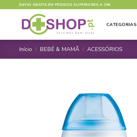
Skip
ENVIO GRÁTIS EM PEDIDOS SUPERIORES A 30€
to
content
CATEGORIAS
Início
/
BEBÉ & MAMÃ
/
ACESSÓRIOS
A
A