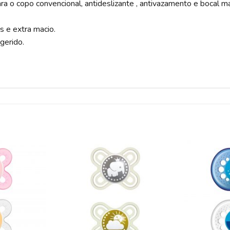
ara o copo convencional, antideslizante , antivazamento e bocal mac
s e extra macio.
gerido.
ADICIONAR
ADICIONAR
A LISTA DE
A LISTA DE
DESEJOS
DESEJOS