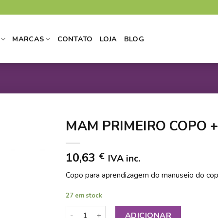
MARCAS
CONTATO
LOJA
BLOG
MAM PRIMEIRO COPO 
10,63
€
IVA inc.
DICIONAR
Copo para aprendizagem do manuseio do cop
 LISTA DE
DESEJOS
27 em stock
Quantidade de MAM PRIMEIRO COPO +4M 
ADICIONAR